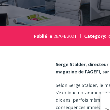
Publié le
28/04/2021
Category
:
R
Serge Stalder, directe
magazine de l’AGEFI, sur
Selon Serge Stalder, le m
s’explique notamment par
dix ans, parfois même vin
conséquences immédiates 
To 