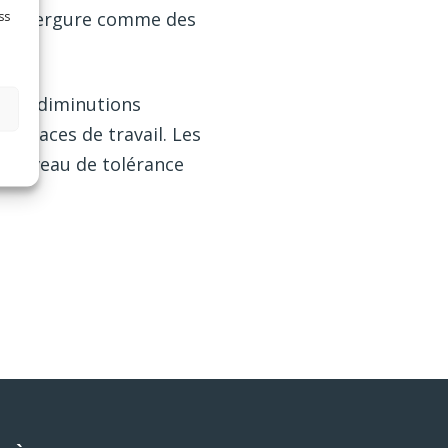
s d’envergure comme des
ss
r des diminutions
 espaces de travail. Les
e niveau de tolérance