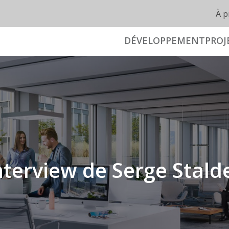
À p
DÉVELOPPEMENT
PROJ
terview de Serge Stald