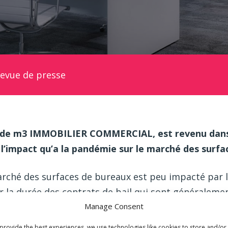
evue de presse
ur de m3 IMMOBILIER COMMERCIAL, est revenu dan
 l’impact qu’a la pandémie sur le marché des surf
arché des surfaces de bureaux est peu impacté par la
 la durée des contrats de bail qui sont généralemen
Manage Consent
gt ans. Dans un tel contexte, la pandémie a relativ
sur le marché des bureaux. Par contre, les incerti
provide the best experiences, we use technologies like cookies to store and/or