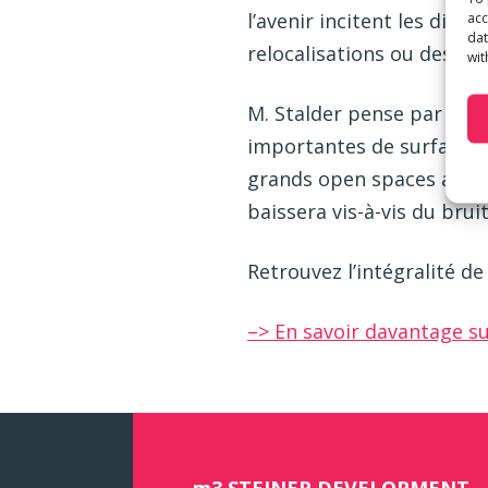
l’avenir incitent les dir
acc
dat
relocalisations ou des r
wit
M. Stalder pense par aill
importantes de surfaces. 
grands open spaces avec 
baissera vis-à-vis du brui
Retrouvez l’intégralité de 
–> En savoir davantage s