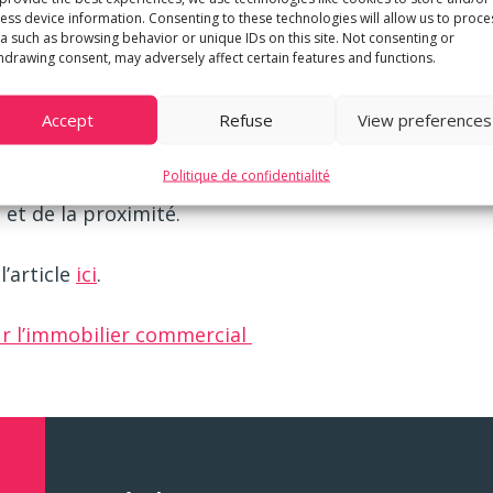
igeants d’entreprises à mettre en attente des projet
ess device information. Consenting to these technologies will allow us to proce
a such as browsing behavior or unique IDs on this site. Not consenting or
egroupements sur un même site.
hdrawing consent, may adversely affect certain features and functions.
eurs que le recours au télétravail ne va pas entraîne
Accept
Refuse
View preferences
On s’oriente plutôt vers une nouvelle géométrie des
Politique de confidentialité
de nombreux collaborateurs seront plus rares, car l
t et de la proximité.
l’article
ici
.
ur l’immobilier commercial