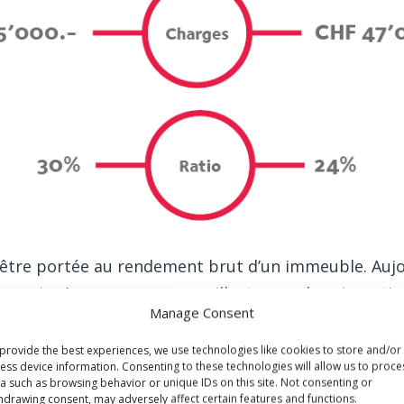
tre portée au rendement brut d’un immeuble. Aujo
uvent mis en exergue pour illustrer un bon investi
Manage Consent
ffaire en acquérant un immeuble locatif résidentiel
st bien plus complexe qu’il n’y paraît. Nous constat
provide the best experiences, we use technologies like cookies to store and/or
ess device information. Consenting to these technologies will allow us to proce
ont pourtant identiques pour les deux objets.
a such as browsing behavior or unique IDs on this site. Not consenting or
hdrawing consent, may adversely affect certain features and functions.