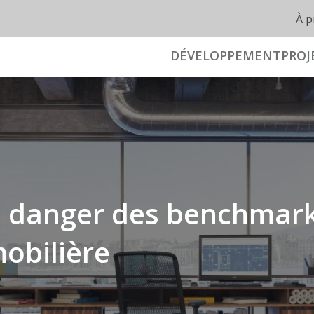
À p
DÉVELOPPEMENT
PROJ
 le danger des benchmar
mobilière