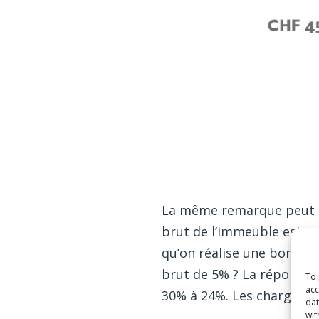
La même remarque peut ê
brut de l’immeuble est so
qu’on réalise une bonne a
brut de 5% ? La réponse e
To 
acc
30% à 24%. Les charges s
dat
wit