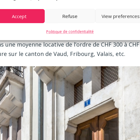
ule des revenus engendrés par les deux bâtiments. In
lus élevées en terme absolu mais importantes par r
Accept
Refuse
View preferences
potentiel locatif, réserve). Cette remarque s’appliqu
Politique de confidentialité
ont situés dans des cantons différents avec des moy
ns une moyenne locative de l’ordre de CHF 300 à CHF
re sur le canton de Vaud, Fribourg, Valais, etc.