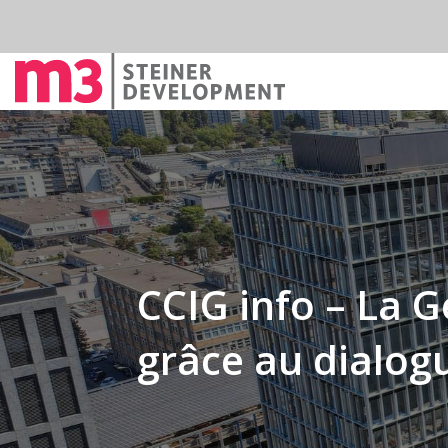
CCIG info – La 
grâce au dialogu