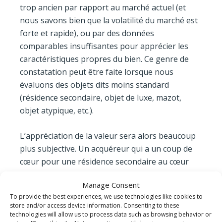
trop ancien par rapport au marché actuel (et
nous savons bien que la volatilité du marché est
forte et rapide), ou par des données
comparables insuffisantes pour apprécier les
caractéristiques propres du bien. Ce genre de
constatation peut être faite lorsque nous
évaluons des objets dits moins standard
(résidence secondaire, objet de luxe, mazot,
objet atypique, etc.).
L’appréciation de la valeur sera alors beaucoup
plus subjective. Un acquéreur qui a un coup de
cœur pour une résidence secondaire au cœur
des Alpes pourrait être prêt à payer un prix
Manage Consent
qu’un expert ou un modèle économétrique
To provide the best experiences, we use technologies like cookies to
n’arriverait pas à valider (parce que l’incidence
store and/or access device information. Consenting to these
foncière est trop élevée, les coûts non
technologies will allow us to process data such as browsing behavior or