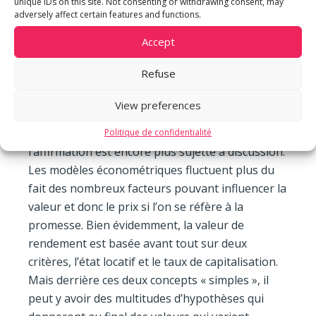
unique IDs on this site. Not consenting or withdrawing consent, may
plausibles, le cercle d’acquéreur potentiel limité,
adversely affect certain features and functions.
etc.). Un propriétaire qui construit un sublime
palace au fin fond d’une commune sans accès, à
Accept
la fiscalité peu attrayante et à la demande
Refuse
presque nulle, pourra-t-il se prévaloir d’une
valeur équivalente au prix de revient ?
View preferences
Pour
des biens de rapport (ou de rendement)
,
Politique de confidentialité
l’affirmation est encore plus sujette à discussion.
Les modèles économétriques fluctuent plus du
fait des nombreux facteurs pouvant influencer la
valeur et donc le prix si l’on se réfère à la
promesse. Bien évidemment, la valeur de
rendement est basée avant tout sur deux
critères, l’état locatif et le taux de capitalisation.
Mais derrière ces deux concepts « simples », il
peut y avoir des multitudes d’hypothèses qui