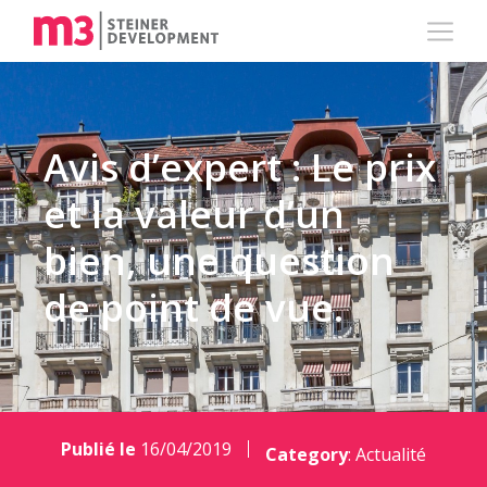
Avis d’expert : Le prix
et la valeur d’un
bien, une question
de point de vue.
Publié le
16/04/2019
Category
:
Actualité