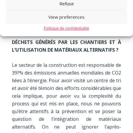
souvent, nous concevons, construisons et
Refuse
gérons nous-mêmes les bâtiments.
View preferences
PORTEZ-VOUS UNE ATTENTION PARTICULIÈRE
Politique de confidentialité
À LA PRÉVENTION ET À LA GESTION DES
DÉCHETS GÉNÉRÉS PAR LES CHANTIERS ET À
L’UTILISATION DE MATÉRIAUX ALTERNATIFS ?
Le secteur de la construction est responsable
de
39?%
des émissions annuelles mondiales de CO2
liées à l’énergie.
Pour avoir visité un centre de tri
et avoir été témoin des efforts considérables que
cela implique, pour avoir vu la complexité du
process qui est mis en place, nous ne pouvons
qu’être attentifs à la prévention et se poser la
question de l’intégration de matériaux
alternatifs. On ne peut ignorer l’après-