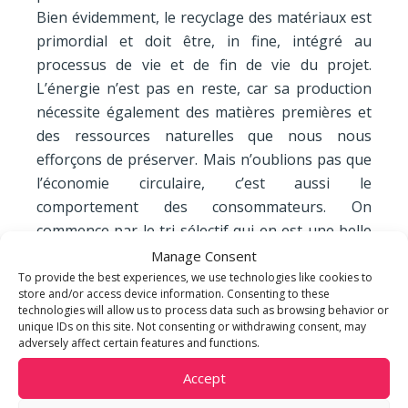
Bien évidemment, le recyclage des matériaux est
primordial et doit être, in fine, intégré au
processus de vie et de fin de vie du projet.
L’énergie n’est pas en reste, car sa production
nécessite également des matières premières et
des ressources naturelles que nous nous
efforçons de préserver. Mais n’oublions pas que
l’économie circulaire, c’est aussi le
comportement des consommateurs. On
commence par le tri sélectif qui en est une belle
représentation. Respecter ce processus, c’est
Manage Consent
participer activement à l’économie circulaire.
To provide the best experiences, we use technologies like cookies to
store and/or access device information. Consenting to these
C’est ce que nous mettons en place sur nos
technologies will allow us to process data such as browsing behavior or
chantiers, mais également dans les immeubles
unique IDs on this site. Not consenting or withdrawing consent, may
adversely affect certain features and functions.
que nous gérons pour notre propre compte ou
pour le compte de tiers. Cette économie a un
Accept
impact important sur nos activités, car bien