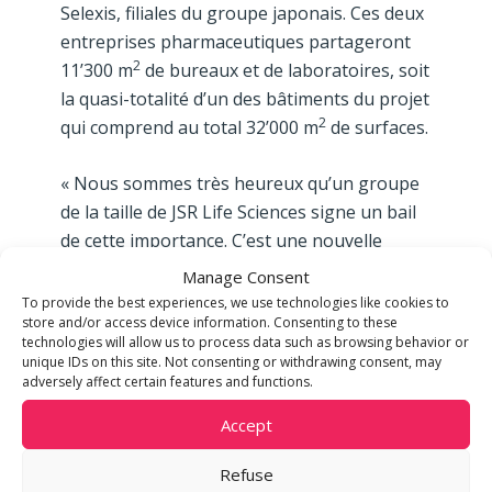
Selexis, filiales du groupe japonais. Ces deux
entreprises pharmaceutiques partageront
2
11’300 m
de bureaux et de laboratoires, soit
la quasi-totalité d’un des bâtiments du projet
2
qui comprend au total 32’000 m
de surfaces.
« Nous sommes très heureux qu’un groupe
de la taille de JSR Life Sciences signe un bail
de cette importance. C’est une nouvelle
preuve de la qualité du projet en termes de
Manage Consent
mobilité, de dynamisme économique et
To provide the best experiences, we use technologies like cookies to
store and/or access device information. Consenting to these
d’infrastructures », indique Serge Stalder,
technologies will allow us to process data such as browsing behavior or
Directeur de l’Immobilier commercial chez
unique IDs on this site. Not consenting or withdrawing consent, may
m3 GROUPE.
adversely affect certain features and functions.
Accept
En tant que développeur et pilote de Stellar
32, m3 GROUPE a conçu un complexe des
Refuse