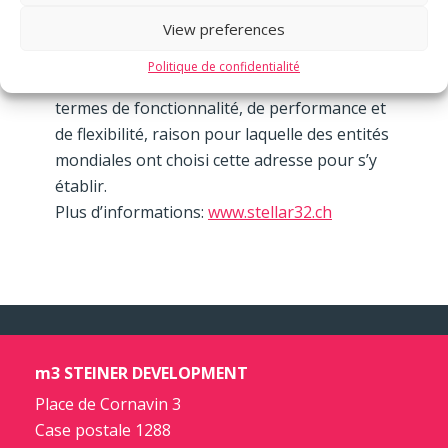
plus attractifs proposant des espaces de
View preferences
travail mixtes, un hôtel de 118 chambres, un
fitness LETS’GO et un restaurant. Il répond à
Politique de confidentialité
un réel besoin actuel des industries en
termes de fonctionnalité, de performance et
de flexibilité, raison pour laquelle des entités
mondiales ont choisi cette adresse pour s’y
établir.
Plus d’informations:
www.stellar32.ch
m3 STEINER DEVELOPMENT
Place de Cornavin 3
Case postale 1288