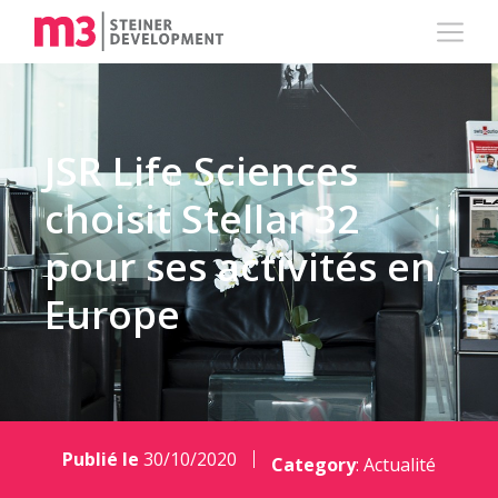
JSR Life Sciences
choisit Stellar 32
pour ses activités en
Europe
Publié le
30/10/2020
Category
:
Actualité