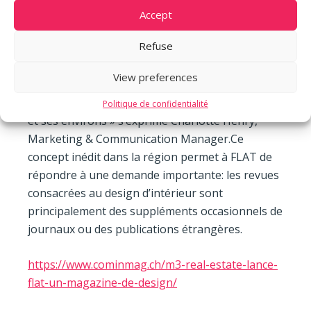
véritable vecteur de communication et de
Accept
notoriété pour m3. Nous offrons à nos clients
Refuse
par le bais de FLAT, un magazine genevois, une
proximité. Tel un guide que l’on garde dans sa
View preferences
bibliothèque, le magazine apporte des conseils
accessibles à un lectorat exigeant, basé à Genève
Politique de confidentialité
et ses environs » s’exprime Charlotte Henry,
Marketing & Communication Manager.Ce
concept inédit dans la région permet à FLAT de
répondre à une demande importante: les revues
consacrées au design d’intérieur sont
principalement des suppléments occasionnels de
journaux ou des publications étrangères.
https://www.cominmag.ch/m3-real-estate-lance-
flat-un-magazine-de-design/