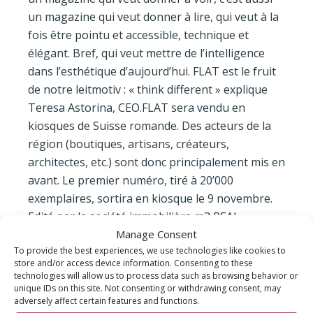
un magazine qui veut donner à lire, qui veut à la
fois être pointu et accessible, technique et
élégant. Bref, qui veut mettre de l’intelligence
dans l’esthétique d’aujourd’hui. FLAT est le fruit
de notre leitmotiv : « think different » explique
Teresa Astorina, CEO.FLAT sera vendu en
kiosques de Suisse romande. Des acteurs de la
région (boutiques, artisans, créateurs,
architectes, etc.) sont donc principalement mis en
avant. Le premier numéro, tiré à 20’000
exemplaires, sortira en kiosque le 9 novembre.
Edité par la société immobilière m3 REAL
Manage Consent
ESTATE, FLAT est entièrement réalisé par
To provide the best experiences, we use technologies like cookies to
l’agence de presse genevoise LargeNetwork, qui
store and/or access device information. Consenting to these
bénéficie d’une expérience de plus de 15 ans
technologies will allow us to process data such as browsing behavior or
dans le lancement et la gestion de publications à
unique IDs on this site. Not consenting or withdrawing consent, may
adversely affect certain features and functions.
haute valeur ajoutée éditoriale.« FLAT est un