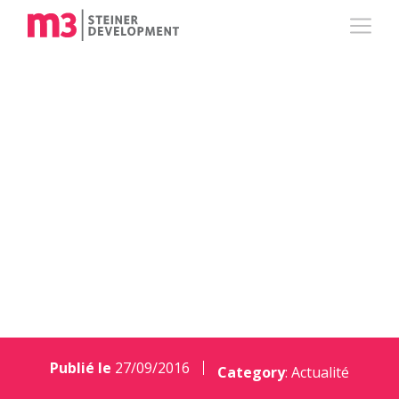
L’agefi revient sur la
pose de la 1ère
pierre du projet
Stellar 32
Publié le
27/09/2016
Category
:
Actualité