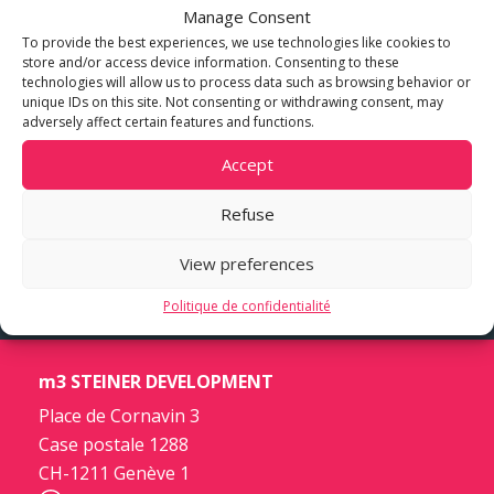
L’idée en développant ce projet était certes
Manage Consent
d’offrir des surfaces d’activités
To provide the best experiences, we use technologies like cookies to
store and/or access device information. Consenting to these
mais également d’apporter des « ser­vices plus « .
technologies will allow us to process data such as browsing behavior or
Un hôtel trois
unique IDs on this site. Not consenting or withdrawing consent, may
étoiles, un restaurant et quelques commerces,
adversely affect certain features and functions.
offriront une vraie valeur
Accept
ajoutée et animeront le secteur. Confort,
flexibilité et service, tels sont les
Refuse
mots d’ordre de Stellar 32. »
View preferences
Politique de confidentialité
m3 STEINER DEVELOPMENT
Place de Cornavin 3
Case postale 1288
CH-1211 Genève 1