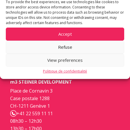
To provide the best experiences, we use technologies like cookies to
store and/or access device information. Consenting to these
technologies will allow us to process data such as browsing behavior or
unique IDs on this site. Not consenting or withdrawing consent, may
adversely affect certain features and functions.
Accept
Refuse
View preferences
Politique de confidentialité
m3 STEINER DEVELOPMENT
Place de Cornavin 3
Case postale 1288
CH-1211 Genève 1
+41 22 559 11 11
08h30 – 12h30
13h30 – 17h00