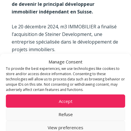
de devenir le principal développeur
immobilier indépendant en Suisse.
Le 20 décembre 2024, m3 IMMOBILIER a finalisé
l’acquisition de Steiner Development, une
entreprise spécialisée dans le développement de
projets immobiliers.
Manage Consent
Ce rapprochement stratégique associe les forces
To provide the best experiences, we use technologies like cookies to
de deux acteurs complémentaires du secteur
store and/or access device information. Consenting to these
immobilier. En élargissant notre présence sur le
technologies will allow us to process data such as browsing behavior or
unique IDs on this site. Not consenting or withdrawing consent, may
marché national, cette fusion réunit l’expertise
adversely affect certain features and functions.
de m3 IMMOBILIER en Suisse romande et
Accept
l’ancrage solide de Steiner Development en
Suisse alémanique.
Refuse
Avec une vision commune, nous d
essinons les
View preferences