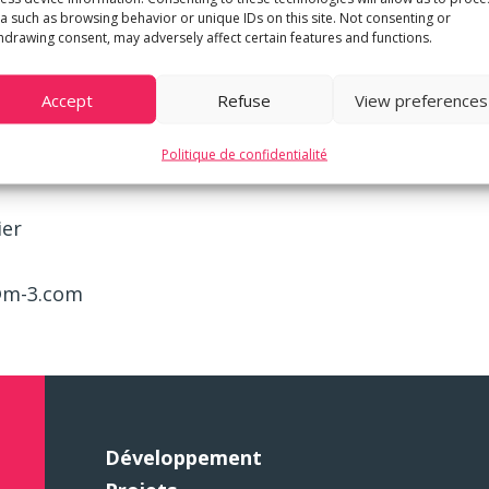
a such as browsing behavior or unique IDs on this site. Not consenting or
hdrawing consent, may adversely affect certain features and functions.
 par notre équipe de professionnels maitrisant tout
Accept
Refuse
View preferences
Politique de confidentialité
d’un bien immobilier et souhaitez faire gérer votre
ier
r@m-3.com
Développement