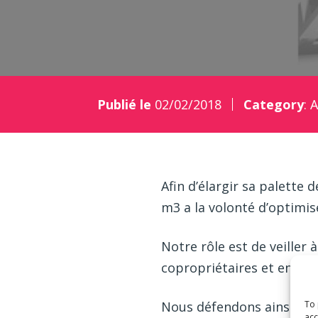
Publié le
02/02/2018
Category
:
A
Afin d’élargir sa palette
m3 a la volonté d’optimise
Notre rôle est de veiller 
copropriétaires et en con
Nous défendons ainsi les
To 
acc