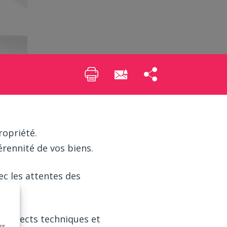
ropriété.
érennité de vos biens.
vec les attentes des
s.
s aspects techniques et
ss