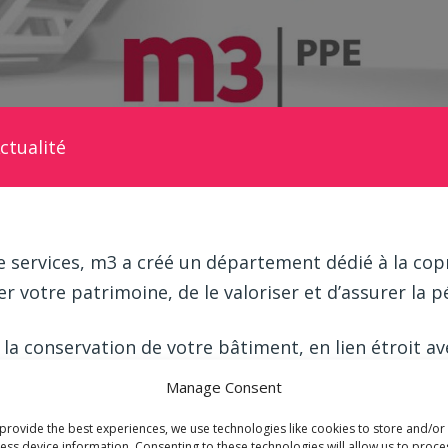
ctualité
 de services, m3 a créé un département dédié à la cop
r votre patrimoine, de le valoriser et d’assurer la p
à la conservation de votre bâtiment, en lien étroit a
formité avec les décisions des Assemblées générale
Manage Consent
 intérêts de chacun tout en gérant attentivement le
provide the best experiences, we use technologies like cookies to store and/or
ess device information. Consenting to these technologies will allow us to proce