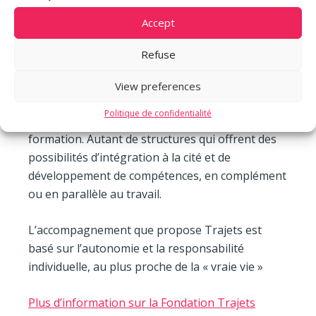
– L’hébergement : 75 places allant
Accept
progressivement de résidences formatrices, à
des colocations progressives, pour arriver à des
Refuse
appartements de suivi individuels.
View preferences
– La citoyenneté : une agence de voyage, un lieu
Politique de confidentialité
d’accueil, deux centres de jour, un atelier de
formation. Autant de structures qui offrent des
possibilités d’intégration à la cité et de
développement de compétences, en complément
ou en parallèle au travail.
L’accompagnement que propose Trajets est
basé sur l’autonomie et la responsabilité
individuelle, au plus proche de la « vraie vie »
Plus d’information sur la Fondation Trajets