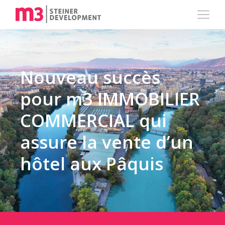
Nouveau succès
pour m3 IMMOBILIER
COMMERCIAL qui
assure la vente d’un
hôtel aux Pâquis