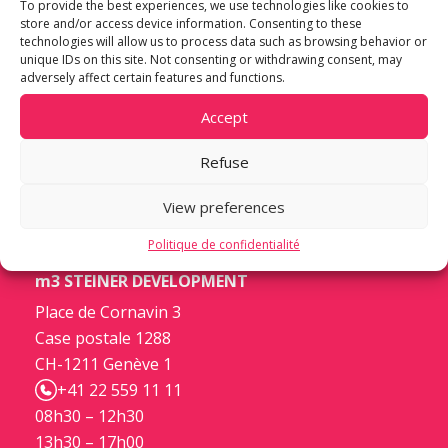
To provide the best experiences, we use technologies like cookies to
des surfaces commerciales ?
store and/or access device information. Consenting to these
technologies will allow us to process data such as browsing behavior or
Contactez-nous :
immobilier-commercial@m-
unique IDs on this site. Not consenting or withdrawing consent, may
3.com
adversely affect certain features and functions.
Accept
-> En savoir davantage sur m3 IMMOBILIER
COMMERCIAL
Refuse
View preferences
Politique de confidentialité
m3 STEINER DEVELOPMENT
Place de Cornavin 3
Case postale 1288
CH-1211 Genève 1
+41 22 559 11 11
08h30 – 12h30
13h30 – 17h00