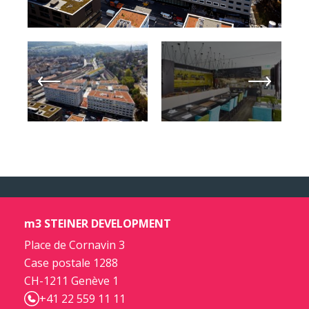
m3 STEINER DEVELOPMENT
Place de Cornavin 3
Case postale 1288
CH-1211 Genève 1
+41 22 559 11 11