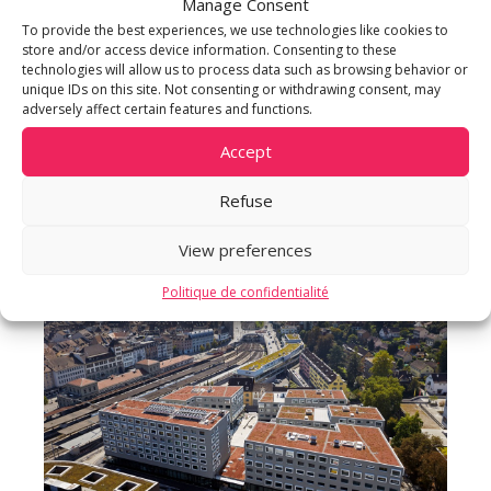
que d’hôtels et de centres de bien-être et de
Manage Consent
To provide the best experiences, we use technologies like cookies to
fitness, favorise la rencontre de différents types
store and/or access device information. Consenting to these
d’usagers et crée un environnement urbain doté
technologies will allow us to process data such as browsing behavior or
d’une atmosphère sans pareille. Globalement, le
unique IDs on this site. Not consenting or withdrawing consent, may
adversely affect certain features and functions.
projet Urbahn se présente comme un projet de
développement unique conférant à la ville de
Accept
Schaffhouse un aspect moderne et attrayant du
Refuse
point de vue architectural et économique.
View preferences
Politique de confidentialité