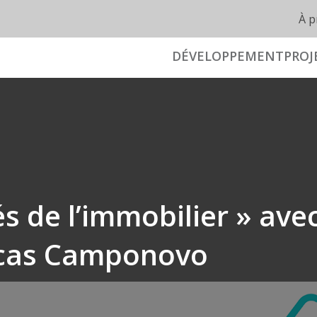
À p
DÉVELOPPEMENT
PROJ
és de l’immobilier » ave
ucas Camponovo