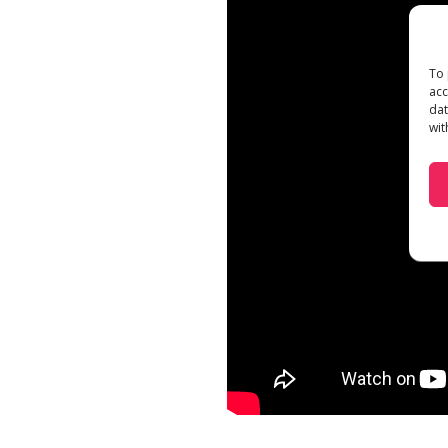
To 
acc
dat
wit