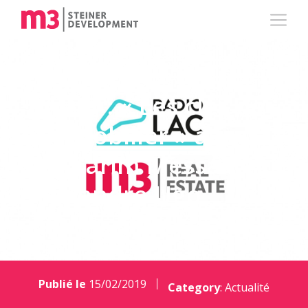
RADIO : « Les clés de
l’immobilier » avec
Me Karim Messali et
Alexandre Ugo
Publié le
15/02/2019
Category
:
Actualité