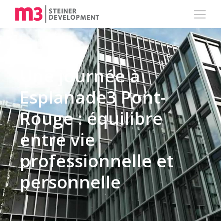
Une journée à
Esplanade3 Pont-
Rouge : équilibre
entre vie
professionnelle et
personnelle