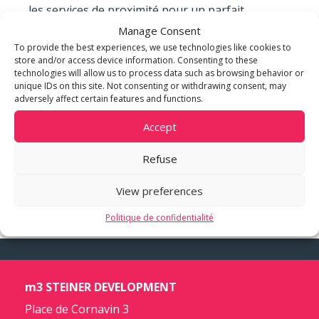
les services de proximité pour un parfait
équilibre vie professionnelle, vie personnelle.
Manage Consent
To provide the best experiences, we use technologies like cookies to
store and/or access device information. Consenting to these
technologies will allow us to process data such as browsing behavior or
unique IDs on this site. Not consenting or withdrawing consent, may
adversely affect certain features and functions.
Accept
Refuse
View preferences
Politique de confidentialité
m3 STEINER DEVELOPMENT
Place de Cornavin 3