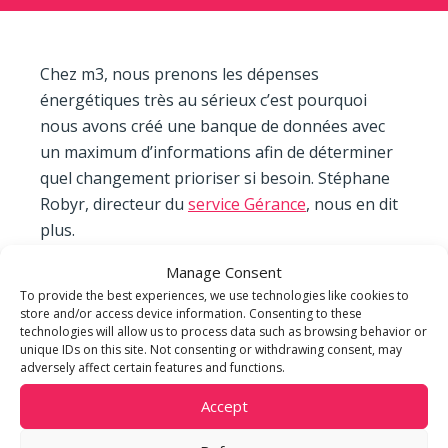
Chez m3, nous prenons les dépenses
énergétiques très au sérieux c’est pourquoi
nous avons créé une banque de données avec
un maximum d’informations afin de déterminer
quel changement prioriser si besoin. Stéphane
Robyr, directeur du
service Gérance
, nous en dit
plus.
Manage Consent
To provide the best experiences, we use technologies like cookies to
store and/or access device information. Consenting to these
technologies will allow us to process data such as browsing behavior or
unique IDs on this site. Not consenting or withdrawing consent, may
adversely affect certain features and functions.
Accept
m3 STEINER DEVELOPMENT
Place de Cornavin 3