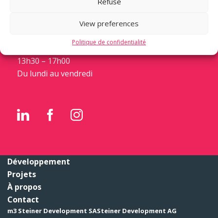
Refuse
Case postale 1288
CH-1211 Genève 1
View preferences
+41 22 559 11 11
Politique de confidentialité
08h30 – 12h30
13h30 – 17h00
Du lundi au vendredi
Développement
Projets
À propos
Contact
m3 Steiner Development SA
Steiner Development AG