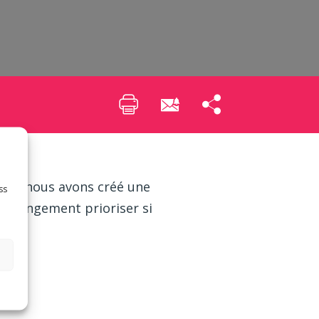
quoi nous avons créé une
ss
 changement prioriser si