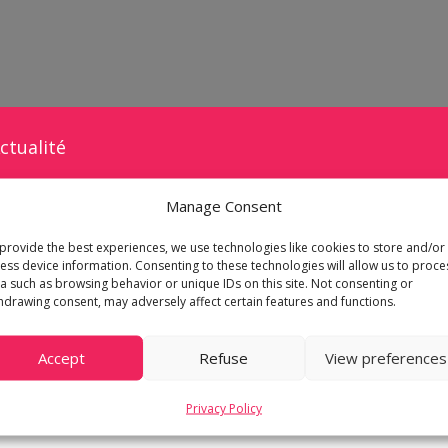
ctualité
Manage Consent
provide the best experiences, we use technologies like cookies to store and/or
s dépenses énergétiques très au sérieux c’est pour
ess device information. Consenting to these technologies will allow us to proce
a such as browsing behavior or unique IDs on this site. Not consenting or
n maximum d’informations afin de déterminer quel
hdrawing consent, may adversely affect certain features and functions.
directeur du
service Gérance
, nous en dit plus.
Accept
Refuse
View preferences
Privacy Policy