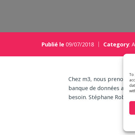
Publié le
09/07/2018
Category
:
A
To 
Chez m3, nous prenons le
acc
dat
banque de données avec u
wit
besoin. Stéphane Robyr, 