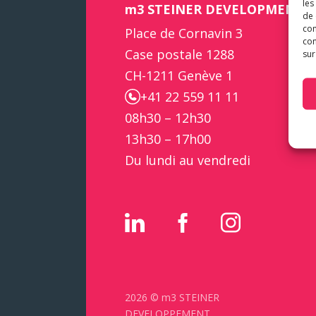
les
m3 STEINER DEVELOPMENT
de 
com
Place de Cornavin 3
con
Case postale 1288
sur
CH-1211 Genève 1
+41 22 559 11 11
08h30 – 12h30
13h30 – 17h00
Du lundi au vendredi
2026 © m3 STEINER
DEVELOPPEMENT