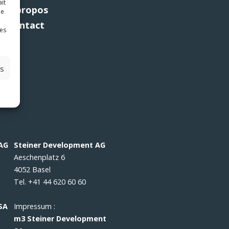
ait
À propos
le
Contact
ves
es
 AG
Steiner Development AG
Aeschenplatz 6
4052 Basel
Tel. +41 44 620 60 60
SA
Impressum :
m3 Steiner Development