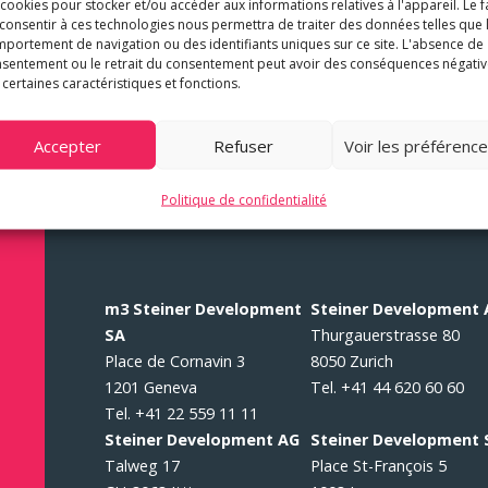
 cookies pour stocker et/ou accéder aux informations relatives à l'appareil. Le f
Développement
consentir à ces technologies nous permettra de traiter des données telles que 
portement de navigation ou des identifiants uniques sur ce site. L'absence de
Projets
sentement ou le retrait du consentement peut avoir des conséquences négati
 certaines caractéristiques et fonctions.
Accepter
Refuser
Voir les préférenc
Politique de confidentialité
m3 Steiner Development
Steiner Development
SA
Thurgauerstrasse 80
Place de Cornavin 3
8050 Zurich
1201 Geneva
Tel. +41 44 620 60 60
Tel. +41 22 559 11 11
Steiner Development AG
Steiner Development 
Talweg 17
Place St-François 5