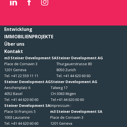
Entwicklung
IMMOBILIENPROJEKTE
Über uns
Kontakt
m3 Steiner Development SA
Steiner Development AG
Place de Cornavin 3
Thurgauerstrasse 80
1201 Geneva
8050 Zurich
Tel. +41 22 559 11 11
Tel. +41 44 620 60 60
Steiner Development AG
Steiner Development AG
Aeschenplatz 6
Talweg 17
4052 Basel
CH-3063 Ittigen
Tel. +41 44 620 60 60
Tel.+41 44 620 60 60
Steiner Development SA
Impressum :
Place St-François 5
m3 Steiner Development SA
1003 Lausanne
Place de Cornavin 3
Tel. +41 44 620 60 60
1201 Geneva