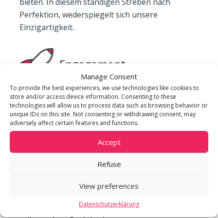
bieten. In diesem ständigen Streben nach
Perfektion, wederspiegelt sich unsere
Einzigartigkeit.
Engagement
Manage Consent
To provide the best experiences, we use technologies like cookies to
store and/or access device information. Consenting to these
Unser Engagement nährt sich aus der
technologies will allow us to process data such as browsing behavior or
nachhaltigen Zufriedenheit unserer Kunden,
unique IDs on this site. Not consenting or withdrawing consent, may
weshalb sich unsere Mitarbeiter stets für Ihre
adversely affect certain features and functions.
Interessen einsetzen.
Accept
Refuse
Vertrauen
View preferences
Datenschutzerklärung
Gegenseitiges Vertrauen ist für das