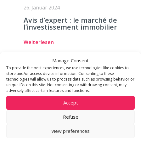
26. Januar 2024
Avis d’expert : le marché de
l’investissement immobilier
Weiterlesen
Manage Consent
To provide the best experiences, we use technologies like cookies to
store and/or access device information. Consenting to these
ACTUALITÉ
technologies will allow us to process data such as browsing behavior or
unique IDs on this site. Not consenting or withdrawing consent, may
adversely affect certain features and functions.
Accept
Refuse
View preferences