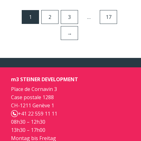
1
2
3
…
17
→
m3 STEINER DEVELOPMENT
Place de Cornavin 3
Case postale 1288
CH-1211 Genève 1
+41 22 559 11 11
08h30 – 12h30
13h30 – 17h00
Montag bis Freitag