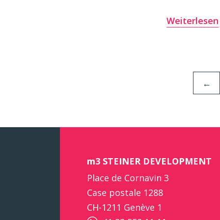
Weiterlesen
←
m3 STEINER DEVELOPMENT
Place de Cornavin 3
Case postale 1288
CH-1211 Genève 1