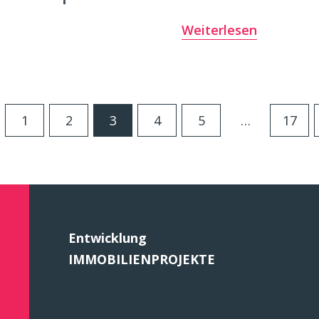
Weiterlesen
1
2
3
4
5
…
17
Entwicklung
IMMOBILIENPROJEKTE