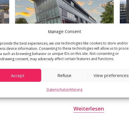
Manage Consent
provide the best experiences, we use technologies like cookies to store and/or
ess device information. Consenting to these technologies will allow us to proce
22. Juli 2022
a such as browsing behavior or unique IDs on this site. Not consenting or
hdrawing consent, may adversely affect certain features and functions.
Plus de 900 m2 loués à
Fyffes International
Accept
Refuse
View preferences
SA
Datenschutzerklärung
Weiterlesen