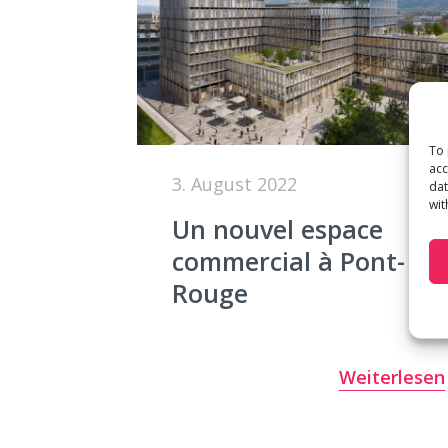
To 
acc
3. August 2022
dat
wit
Un nouvel espace
commercial à Pont-
Rouge
Weiterlesen