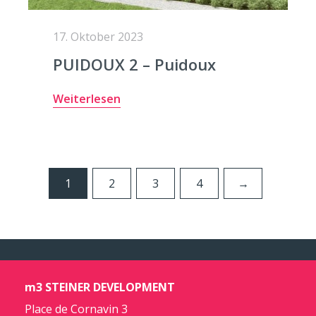
17. Oktober 2023
PUIDOUX 2 – Puidoux
Weiterlesen
1
2
3
4
→
m3 STEINER DEVELOPMENT
Place de Cornavin 3