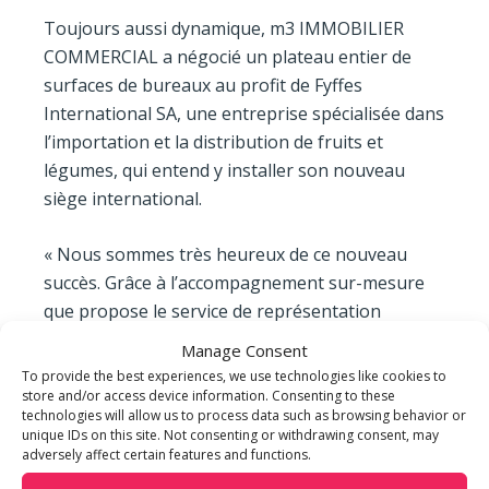
Toujours aussi dynamique, m3 IMMOBILIER
COMMERCIAL a négocié un plateau entier de
surfaces de bureaux au profit de Fyffes
International SA, une entreprise spécialisée dans
l’importation et la distribution de fruits et
légumes, qui entend y installer son nouveau
siège international.
« Nous sommes très heureux de ce nouveau
succès. Grâce à l’accompagnement sur-mesure
que propose le service de représentation
locataires en matière notamment de recherche
Manage Consent
de surfaces de bureaux, notre cliente dispose
To provide the best experiences, we use technologies like cookies to
maintenant d’un véritable lieu de vie à la hauteur
store and/or access device information. Consenting to these
technologies will allow us to process data such as browsing behavior or
de ses ambitions », indique Laura Perrot,
unique IDs on this site. Not consenting or withdrawing consent, may
représentante locataires en charge du dossier.
adversely affect certain features and functions.