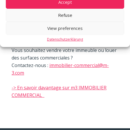
Accept
m3 IMMOBILIER COMMERCIAL a réalisé ces 2
dernières années des transactions immobilières
Refuse
pour un montant de CHF 600 millions et a mis en
2
location plus de 48’000 m
de surfaces
View preferences
commerciales.
Datenschutzerklärung
Vous souhaitez vendre votre immeuble ou louer
des surfaces commerciales ?
Contactez-nous :
immobilier-commercial@m-
3.com
-> En savoir davantage sur m3 IMMOBILIER
COMMERCIAL