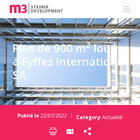
2
Plus de 900 m
loués
à Fyffes International
SA
Publié le
22/07/2022
Category
:
Actualité