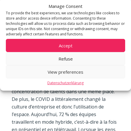
business district, le futur quartier des affaires de
Manage Consent
Genève. Celui-ci se transforme en « Zürich-West
To provide the best experiences, we use technologies like cookies to
», ce nouveau district de bureaux administratifs
store and/or access device information. Consenting to these
et parties commerciales qui s’est développé à
technologies will allow us to process data such as browsing behavior or
unique IDs on this site. Not consenting or withdrawing consent, may
quelques encablures de Zürich grâce au
adversely affect certain features and functions.
développement des transports publics. Pour une
Accept
société, s’implanter dans le quartier de Lancy-
Pont Rouge, ce n’est donc pas seulement
Refuse
rejoindre des espaces neufs, c’est avant tout
rallier un écosystème, un réseau qui va enrichir
View preferences
l’expérience professionnelle des collaborateurs
Datenschutzerklärung
grâce à un système de networking issu de cette
concentration de talents dans une même place.
De plus, le COVID a littéralement changé la
culture d’entreprise et donc l’utilisation de
l’espace. Aujourd’hui, 72 % des équipes
travaillent en mode hybride, c’est-à-dire à la fois
en présentiel et en télétravail. Lorsque les gens