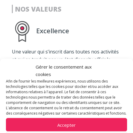
NOS VALEURS
Excellence
Une valeur qui s’inscrit dans toutes nos activités
et qui se traduit par un état d’esprit : offrir le
Gérer le consentement aux
meilleur à nos clients. À travers cette quête
cookies
permanente de la perfection nous cultivons
Afin de fournir les meilleures expériences, nous utilisons des
notre différence.
technologies telles que les cookies pour stocker et/ou accéder aux
informations relatives à l'appareil. Le fait de consentir à ces
technologies nous permettra de traiter des données telles que le
comportement de navigation ou des identifiants uniques sur ce site.
Engagement
L'absence de consentement ou le retrait du consentement peut avoir
des conséquences négatives sur certaines caractéristiques et fonctions.
Accepter
Notre engagement se nourrit de la satisfaction