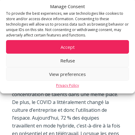
business district, le futur quartier des affaires de
Manage Consent
Genève. Celui-ci se transforme en « Zürich-West
To provide the best experiences, we use technologies like cookies to
», ce nouveau district de bureaux administratifs
store and/or access device information. Consenting to these
et parties commerciales qui s’est développé à
technologies will allow us to process data such as browsing behavior or
unique IDs on this site. Not consenting or withdrawing consent, may
quelques encablures de Zürich grâce au
adversely affect certain features and functions.
développement des transports publics. Pour une
Accept
société, s’implanter dans le quartier de Lancy-
Pont Rouge, ce n’est donc pas seulement
Refuse
rejoindre des espaces neufs, c’est avant tout
rallier un écosystème, un réseau qui va enrichir
View preferences
l’expérience professionnelle des collaborateurs
Privacy Policy
grâce à un système de networking issu de cette
concentration de talents dans une même place.
De plus, le COVID a littéralement changé la
culture d’entreprise et donc l’utilisation de
l’espace. Aujourd’hui, 72 % des équipes
travaillent en mode hybride, c’est-à-dire à la fois
en présentiel et en télétravail. Lorsque les gens