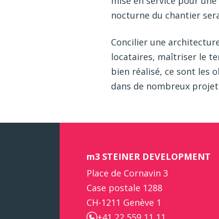
mise en service pour une 
nocturne du chantier sera
Concilier une architectur
locataires, maîtriser le t
bien réalisé, ce sont les
dans de nombreux projets
m3 STEINER DEVELOPMENT
Place de Cornavin 3
Case postale 1288
CH-1211 Genève 1
+41 22 559 11 11