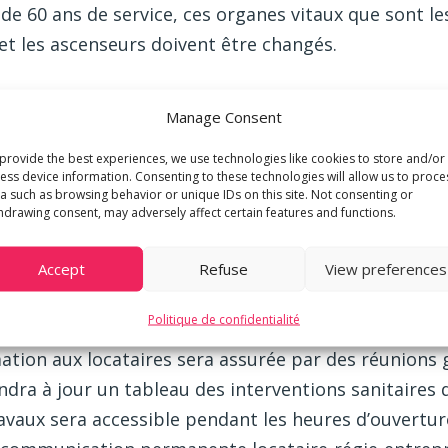
de 60 ans de service, ces organes vitaux que sont les
 et les ascenseurs doivent être changés.
 sera réalisé avec la surélévation, pour certains su
Manage Consent
C’est donc un véritable défi que prend m3 avec pour
.
provide the best experiences, we use technologies like cookies to store and/or
ess device information. Consenting to these technologies will allow us to proce
a such as browsing behavior or unique IDs on this site. Not consenting or
ite récemment l’écho de chantiers comparables à Genè
hdrawing consent, may adversely affect certain features and functions.
s n’ont pas pris les précautions élémentaires avec le
Accept
Refuse
View preferences
 communication.
Politique de confidentialité
iller dans ces immeubles sur des bases devenues au
ation aux locataires sera assurée par des réunions 
endra à jour un tableau des interventions sanitaires 
vaux sera accessible pendant les heures d’ouverture