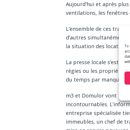
Aujourd’hui et après plus 
ventilations, les fenêtres
L’ensemble de ces travaux
d’autres simultanément. 
la situation des locataires
To 
acc
dat
La presse locale s’est fa
wit
régies ou les propriétaire
du temps par manque de
m3 et Domulor vont trava
incontournables. L’inform
entreprise spécialisée ti
immeubles, un chef de tra