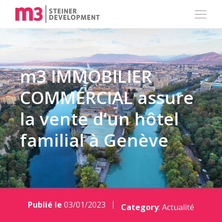
m3 IMMOBILIER
COMMERCIAL assure
la vente d’un hôtel
familial à Genève
Publié le
03/01/2023
Category
:
Actualité