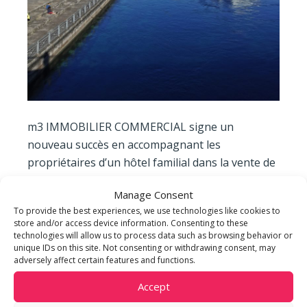
m3 IMMOBILIER COMMERCIAL signe un
nouveau succès en accompagnant les
propriétaires d’un hôtel familial dans la vente de
leur bien à l’association Cœur des Grottes,
Manage Consent
soutenue financièrement par la Fondation Hans
To provide the best experiences, we use technologies like cookies to
Wilsdorf.
store and/or access device information. Consenting to these
technologies will allow us to process data such as browsing behavior or
unique IDs on this site. Not consenting or withdrawing consent, may
Il s’agit d’un établissement 3 étoiles d’une
adversely affect certain features and functions.
soixantaine d’années situé au centre-ville. Cet
établissement permettra ainsi à Cœur des
Accept
Grottes d’aider davantage de personnes en