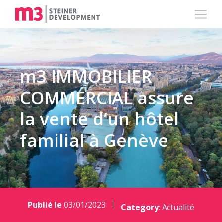
m3 IMMOBILIER
COMMERCIAL assure
la vente d’un hôtel
familial à Genève
Publié le
03/01/2023
Category
:
Actualité