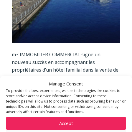
m3 IMMOBILIER COMMERCIAL signe un
nouveau succès en accompagnant les
propriétaires d’un hôtel familial dans la vente de
leur bien à l’association Cœur des Grottes,
Manage Consent
soutenue financièrement par la Fondation Hans
To provide the best experiences, we use technologies like cookies to
Wilsdorf.
store and/or access device information. Consenting to these
technologies will allow us to process data such as browsing behavior or
unique IDs on this site. Not consenting or withdrawing consent, may
Il s’agit d’un établissement 3 étoiles d’une
adversely affect certain features and functions.
soixantaine d’années situé au centre-ville. Cet
établissement permettra ainsi à Cœur des
Accept
Grottes d’aider davantage de personnes en