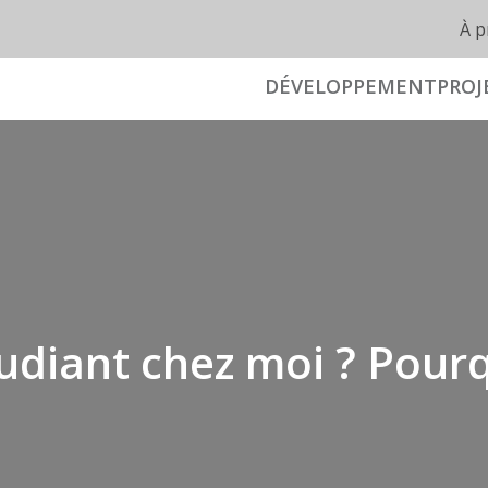
À p
DÉVELOPPEMENT
PROJ
udiant chez moi ? Pourq