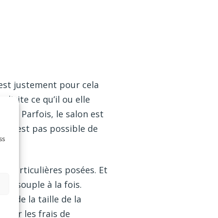
’est justement pour cela
licite ce qu’il ou elle
e. Parfois, le salon est
 il n’est pas possible de
ss
s particulières posées. Et
et souple à la fois.
n de la taille de la
our les frais de