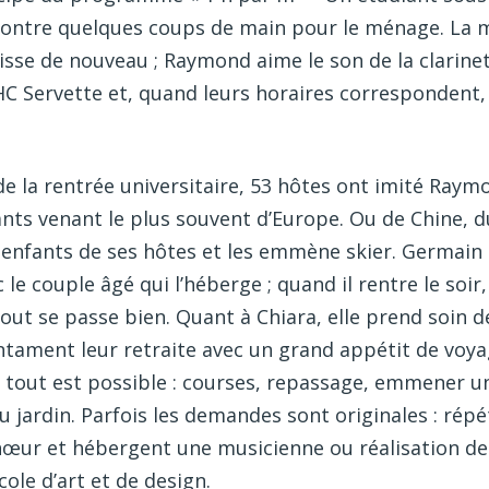
ntre quelques coups de main pour le ménage. La ma
sse de nouveau ; Raymond aime le son de la clarine
 HC Servette et, quand leurs horaires corresponden
e la rentrée universitaire, 53 hôtes ont imité Raymo
diants venant le plus souvent d’Europe. Ou de Chine, 
 enfants de ses hôtes et les emmène skier. Germai
e couple âgé qui l’héberge ; quand il rentre le soir, i
out se passe bien. Quant à Chiara, elle prend soin 
ntament leur retraite avec un grand appétit de voyage
 tout est possible : courses, repassage, emmener un 
u jardin. Parfois les demandes sont originales : rép
hœur et hébergent une musicienne ou réalisation d
ole d’art et de design.