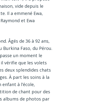
ison, vide depuis le
tte. Il a emmené Ewa,
t, Raymond et Ewa
nd. Âgés de 36 à 92 ans,
du Burkina Faso, du Pérou.
n passe un moment le
l vérifie que les volets
des deux splendides chats
s. À part les soins à la
enfant à l’école,
étition de chant pour des
es albums de photos par