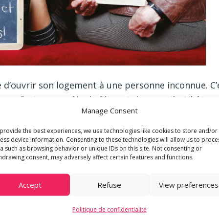
cile d’ouvrir son logement à une personne inconnue. C
 m² » joue un rôle de filtre et de conseils. L’hôte exp
Manage Consent
main, mais aussi comment il veut partager son espac
t, d’autres fois il est réservé à l’hôte. Chez certains,
provide the best experiences, we use technologies like cookies to store and/or
ess device information. Consenting to these technologies will allow us to proce
a such as browsing behavior or unique IDs on this site. Not consenting or
hdrawing consent, may adversely affect certain features and functions.
x hôtes, les étudiants connaissent déjà les condition
la convention d’hébergement qui fixe un cadre précis 
Accept
Refuse
View preferences
offre 3 à 5 h de coups de main par semaine en fonctio
Politique de confidentialité
ôte 100 francs par mois à titre de dédommagement p