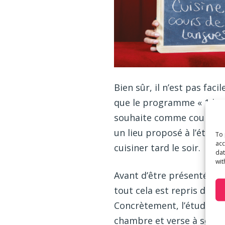
Bien sûr, il n’est pas fa
que le programme « 1 h par
souhaite comme coups de 
un lieu proposé à l’étudian
To 
acc
cuisiner tard le soir.
dat
wit
Avant d’être présentés au
tout cela est repris dans 
Concrètement, l’étudiant 
chambre et verse à son h