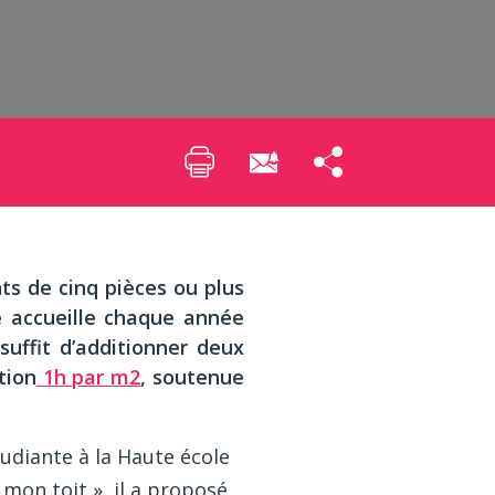
s de cinq pièces ou plus
ité accueille chaque année
suffit d’additionner deux
tion
1h par m2
, soutenue
étudiante à la Haute école
mon toit », il a proposé