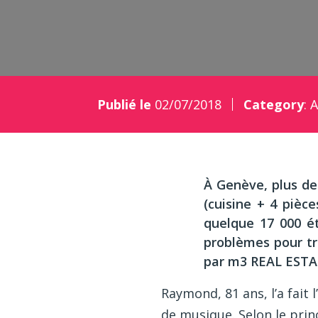
Publié le
02/07/2018
Category
:
A
À Genève, plus de
(cuisine + 4 pièce
quelque 17 000 ét
problèmes pour tro
par m3 REAL ESTA
Raymond, 81 ans, l’a fait 
de musique. Selon le prin