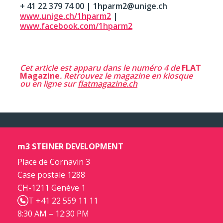
+ 41 22 379 74 00 | 1hparm2@unige.ch
www.unige.ch/1hparm2
|
www.facebook.com/1hparm2
Cet article est apparu dans le numéro 4 de
FLAT
Magazine
. Retrouvez le magazine en kiosque
ou en ligne sur
flatmagazine.ch
m3 STEINER DEVELOPMENT
Place de Cornavin 3
Case postale 1288
CH-1211 Genève 1
T +41 22 559 11 11
8:30 AM – 12:30 PM