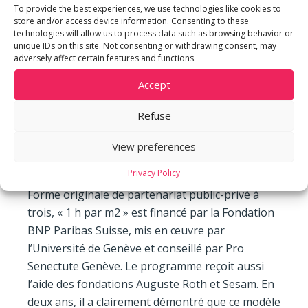
To provide the best experiences, we use technologies like cookies to
Avant d’être présentés aux hôtes, les étudiants
store and/or access device information. Consenting to these
connaissent déjà les conditions particulières
technologies will allow us to process data such as browsing behavior or
unique IDs on this site. Not consenting or withdrawing consent, may
posées. Et tout cela est repris dans la convention
adversely affect certain features and functions.
d’hébergement qui fixe un cadre précis et souple
Accept
à la fois. Concrètement, l’étudiant offre 3 à 5 h de
coups de main par semaine en fonction de la
Refuse
taille de la chambre et verse à son hôte 100
francs par mois à titre de dédommagement pour
View preferences
les frais de chauffage ou d’électricité.
Privacy Policy
Forme originale de partenariat public-privé à
trois, « 1 h par m2 » est financé par la Fondation
BNP Paribas Suisse, mis en œuvre par
l’Université de Genève et conseillé par Pro
Senectute Genève. Le programme reçoit aussi
l’aide des fondations Auguste Roth et Sesam. En
deux ans, il a clairement démontré que ce modèle