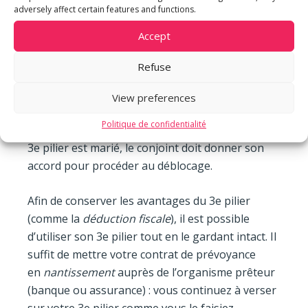
utiliser le bien immobilier concerné. La location
adversely affect certain features and functions.
du bien peut exceptionnellement être autorisée
Accept
si l’assuré prouve qu’il ne peut plus utiliser le
bien (comme un départ à l’étranger, par
Refuse
exemple). N’oubliez pas qu’il s’agit d’un retrait de
tout ou partie d’un 3e pilier lié 3a, une
View preferences
imposition sur le capital est donc à prévoir au
Politique de confidentialité
moment du déblocage. De plus, si le titulaire du
3e pilier est marié, le conjoint doit donner son
accord pour procéder au déblocage.
Afin de conserver les avantages du 3e pilier
(comme la
déduction fiscale
), il est possible
d’utiliser son 3e pilier tout en le gardant intact. Il
suffit de mettre votre contrat de prévoyance
en
nantissement
auprès de l’organisme prêteur
(banque ou assurance) : vous continuez à verser