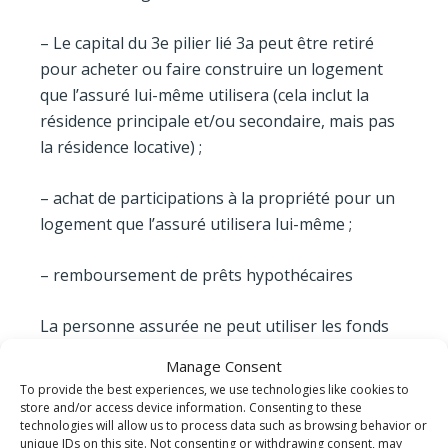
– Le capital du 3e pilier lié 3a peut être retiré
pour acheter ou faire construire un logement
que l’assuré lui-même utilisera (cela inclut la
résidence principale et/ou secondaire, mais pas
la résidence locative) ;
– achat de participations à la propriété pour un
logement que l’assuré utilisera lui-même ;
– remboursement de prêts hypothécaires
La personne assurée ne peut utiliser les fonds
de la pré- voyance professionnelle que pour un
Manage Consent
seul objet à la fois.
To provide the best experiences, we use technologies like cookies to
store and/or access device information. Consenting to these
technologies will allow us to process data such as browsing behavior or
Comme vous l’aurez constaté, l’assuré doit
unique IDs on this site. Not consenting or withdrawing consent, may