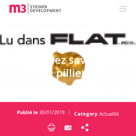
Tout ce que vous
souhaitiez savoir sur
le 3ème pillier
Publié le
30/01/2019
Category
:
Actualité