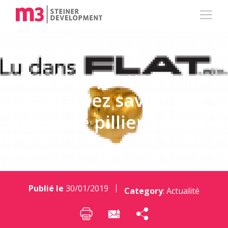
Tout ce que vous
souhaitiez savoir sur
le 3ème pillier
Publié le
30/01/2019
Category
:
Actualité