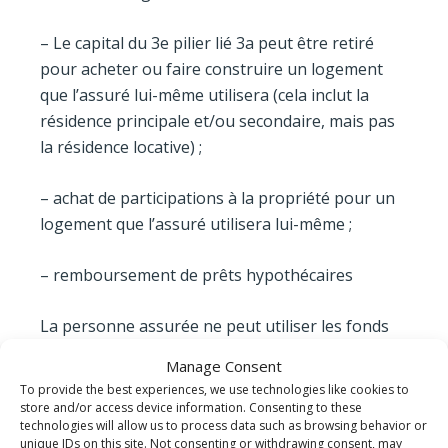
– Le capital du 3e pilier lié 3a peut être retiré
pour acheter ou faire construire un logement
que l’assuré lui-même utilisera (cela inclut la
résidence principale et/ou secondaire, mais pas
la résidence locative) ;
– achat de participations à la propriété pour un
logement que l’assuré utilisera lui-même ;
– remboursement de prêts hypothécaires
La personne assurée ne peut utiliser les fonds
de la pré- voyance professionnelle que pour un
Manage Consent
seul objet à la fois.
To provide the best experiences, we use technologies like cookies to
store and/or access device information. Consenting to these
technologies will allow us to process data such as browsing behavior or
Comme vous l’aurez constaté, l’assuré doit
unique IDs on this site. Not consenting or withdrawing consent, may