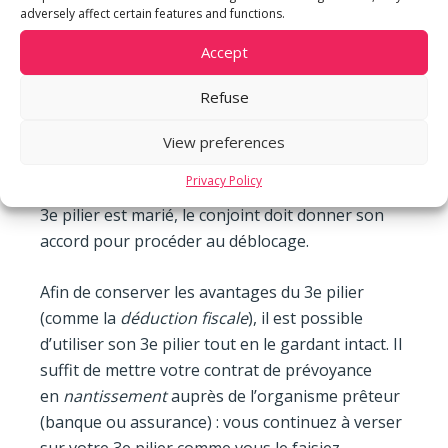
utiliser le bien immobilier concerné. La location
adversely affect certain features and functions.
du bien peut exceptionnellement être autorisée
Accept
si l’assuré prouve qu’il ne peut plus utiliser le
bien (comme un départ à l’étranger, par
Refuse
exemple). N’oubliez pas qu’il s’agit d’un retrait de
tout ou partie d’un 3e pilier lié 3a, une
View preferences
imposition sur le capital est donc à prévoir au
Privacy Policy
moment du déblocage. De plus, si le titulaire du
3e pilier est marié, le conjoint doit donner son
accord pour procéder au déblocage.
Afin de conserver les avantages du 3e pilier
(comme la
déduction fiscale
), il est possible
d’utiliser son 3e pilier tout en le gardant intact. Il
suffit de mettre votre contrat de prévoyance
en
nantissement
auprès de l’organisme prêteur
(banque ou assurance) : vous continuez à verser