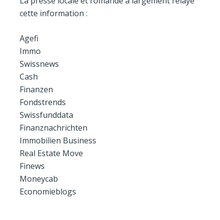
La presse locale et romande a largement relayé
cette information :
Agefi
Immo
Swissnews
Cash
Finanzen
Fondstrends
Swissfunddata
Finanznachrichten
Immobilien Business
Real Estate Move
Finews
Moneycab
Economieblogs