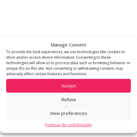
FLAT, le nouveau
magazine de m3
Manage Consent
To provide the best experiences, we use technologies like cookies to
REAL ESTATE
store and/or access device information. Consenting to these
technologies will allow us to process data such as browsing behavior or
unique IDs on this site. Not consenting or withdrawing consent, may
adversely affect certain features and functions.
Accept
Publié le
27/11/2016
Category
:
Actualité
Refuse
View preferences
Politique de confidentialité