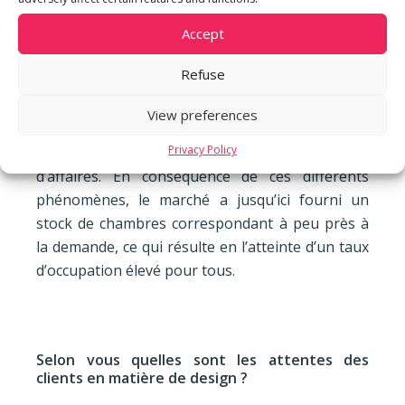
même époque, le formidable essor de l’aviation
Accept
civile puis l’arrivée des compagnies low cost ont
provoqué une forte augmentation de la
Refuse
demande de nuitées hôtelières, le voyage
devenant à la portée de tous. Plus récemment, la
View preferences
forte internationalisation des entreprises s’est
Privacy Policy
traduite par une augmentation du voyage
d’affaires. En conséquence de ces différents
phénomènes, le marché a jusqu’ici fourni un
stock de chambres correspondant à peu près à
la demande, ce qui résulte en l’atteinte d’un taux
d’occupation élevé pour tous.
Selon vous quelles sont les attentes des
clients en matière de design ?