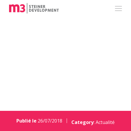
5 questions à Anne
Southam Aulas,
Directrice de m3
Hospitality
Publié le
26/07/2018
Category
:
Actualité