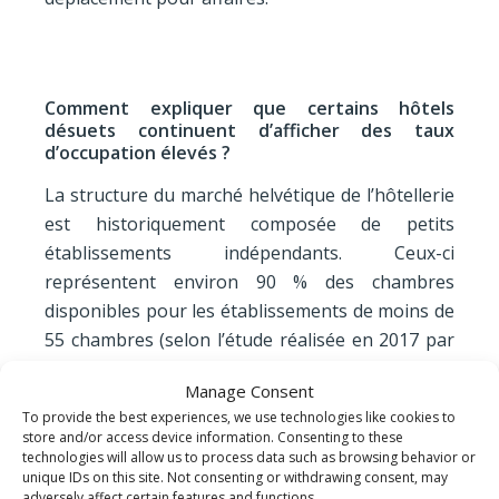
Comment expliquer que certains hôtels
désuets continuent d’afficher des taux
d’occupation élevés ?
La structure du marché helvétique de l’hôtellerie
est historiquement composée de petits
établissements indépendants. Ceux-ci
représentent environ 90 % des chambres
disponibles pour les établissements de moins de
55 chambres (selon l’étude réalisée en 2017 par
l’association Hôtellerie Suisse). Dès les années
Manage Consent
70, le marché a vu arriver des produits
To provide the best experiences, we use technologies like cookies to
standardisés de chaînes hôtelières, de grands
store and/or access device information. Consenting to these
établissements, qui auraient pu coûter leur place
technologies will allow us to process data such as browsing behavior or
unique IDs on this site. Not consenting or withdrawing consent, may
à de nombreux hôteliers indépendants. Or, à la
adversely affect certain features and functions.