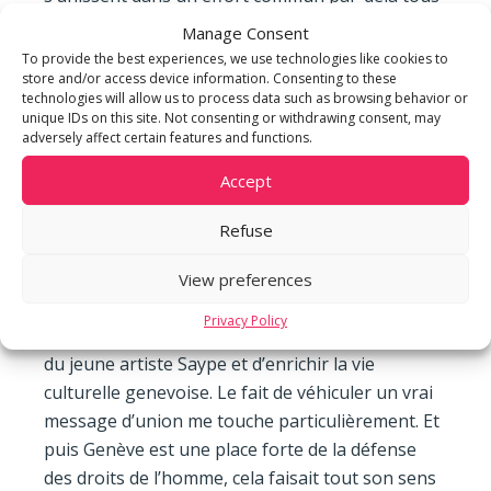
ces murs qui séparent les humains.
Manage Consent
To provide the best experiences, we use technologies like cookies to
Dans le cadre de ce partenariat, il a été imaginé
store and/or access device information. Consenting to these
technologies will allow us to process data such as browsing behavior or
avec l’artiste de faire passer un message fort en
unique IDs on this site. Not consenting or withdrawing consent, may
peignant, au Parc des Bastions, les mains d’une
adversely affect certain features and functions.
jeune réfugiée d’origine Erythréenne et d’une
Accept
femme suissesse engagée bénévolement comme
tutrice au sein de l’association
Refuse
genevoise
Reliance
, déjà soutenue par
d’Abdallah Chatila au travers de
sa fondation
.
View preferences
Privacy Policy
« Nous sommes heureux de soutenir ce projet
du jeune artiste Saype et d’enrichir la vie
culturelle genevoise. Le fait de véhiculer un vrai
message d’union me touche particulièrement. Et
puis Genève est une place forte de la défense
des droits de l’homme, cela faisait tout son sens