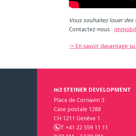
Vous souhaitez louer des
Contactez-nous :
immobil
-> En savoir davantage
m3 STEINER DEVELOPMENT
Place de Cornavin 3
Case postale 1288
CH-1211 Genève 1
T +41 22 559 11 11