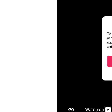
To 
acc
dat
wit