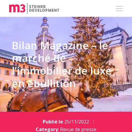
Bilan Magazine – le
marché de
l’immobilier de luxe
en ébullition
Publié le
25/11/2022
Category
:
Revue de presse