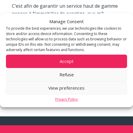
C’est afin de garantir un service haut de gamme
propre à l’immobilier de prestige, que m3
IMMOBILIER a développé un partenariat avec
Manage Consent
To provide the best experiences, we use technologies like cookies to
John Taylor, référence internationale en la
store and/or access device information. Consenting to these
matière.
technologies will allow us to process data such as browsing behavior or
Découvrez nos agences :
unique IDs on this site. Not consenting or withdrawing consent, may
adversely affect certain features and functions.
John Taylor Genève
Accept
John Taylor Megève
Refuse
View preferences
Privacy Policy