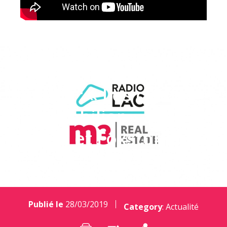
RADIO : « Les clés de
l’immobilier » avec
Lok-iz et Foxstone
Publié le
28/03/2019
Category
:
Actualité