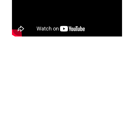
“Serial Investisseur” –
Retrouvez Abdallah
Chatila dans le