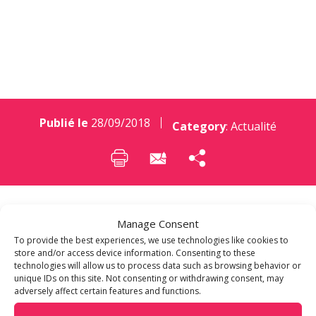
dernier magazine
Trajectoire
Publié le
28/09/2018
Category
:
Actualité
Manage Consent
To provide the best experiences, we use technologies like cookies to
store and/or access device information. Consenting to these
technologies will allow us to process data such as browsing behavior or
unique IDs on this site. Not consenting or withdrawing consent, may
adversely affect certain features and functions.