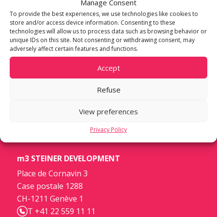
Manage Consent
Au travers de cet article, découvrez tout sur ce
To provide the best experiences, we use technologies like cookies to
2
bâtiment de 32 000 m
, au cœur de la deuxième
store and/or access device information. Consenting to these
technologies will allow us to process data such as browsing behavior or
plus grande zone d’activités du canton de
unique IDs on this site. Not consenting or withdrawing consent, may
Genève, développé pour des entreprises avec
adversely affect certain features and functions.
une activité industrielle et administrative éligible
Accept
FTI. Lire l’article
ici
.
Refuse
View preferences
Privacy Policy
m3 STEINER DEVELOPMENT
Place de Cornavin 3
Case postale 1288
CH-1211 Genève 1
T +41 22 559 11 11