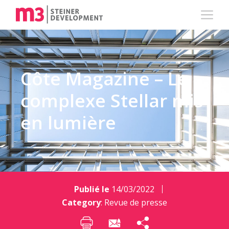
Côte Magazine – Le
complexe Stellar mis
en lumière
Publié le
14/03/2022
Category
:
Revue de presse