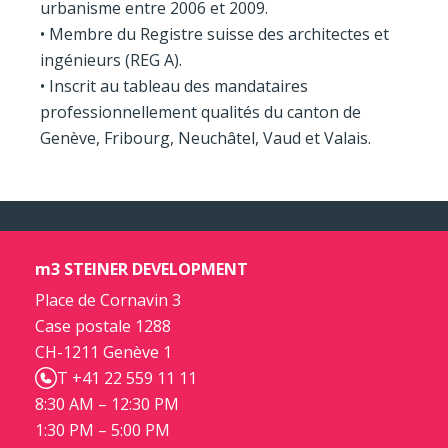
urbanisme entre 2006 et 2009.
• Membre du Registre suisse des architectes et
ingénieurs (REG A).
• Inscrit au tableau des mandataires
professionnellement qualités du canton de
Genève, Fribourg, Neuchâtel, Vaud et Valais.
m3 STEINER DEVELOPMENT
Place de Cornavin 3
Case postale 1288
CH-1211 Genève 1
T +41 22 559 11 11
8:30 AM – 12:30 PM
1:30 PM – 5:00 PM