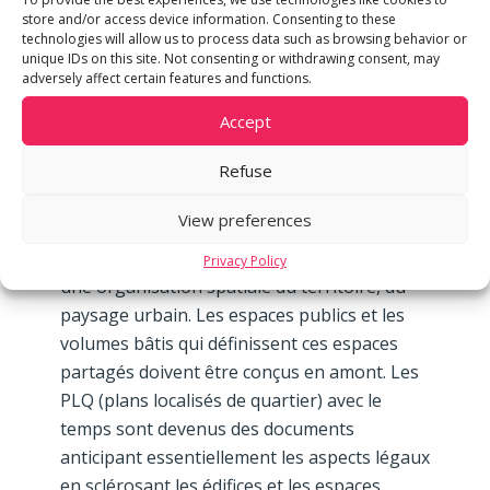
tout liée à la modification des règles de
store and/or access device information. Consenting to these
gestion du sol. Comment les locataires du
technologies will allow us to process data such as browsing behavior or
sol, les propriétaires, les nouveaux
unique IDs on this site. Not consenting or withdrawing consent, may
adversely affect certain features and functions.
investisseurs et les futurs utilisateurs, en un
mot la Ville, peut gagner??
Accept
Refuse
D’autres villes prennent l’opportunité d’avoir
à la fois des acteurs, des envies et des
View preferences
possibilités de réaliser comme moteur pour
initier le changement. Il faut mettre en place
Privacy Policy
une organisation spatiale du territoire, du
paysage urbain. Les espaces publics et les
volumes bâtis qui définissent ces espaces
partagés doivent être conçus en amont. Les
PLQ (plans localisés de quartier) avec le
temps sont devenus des documents
anticipant essentiellement les aspects légaux
en sclérosant les édifices et les espaces