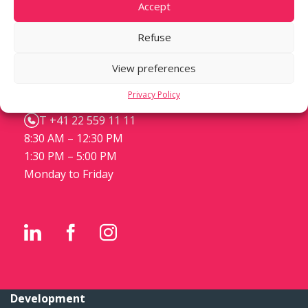
Accept
Refuse
m3 STEINER DEVELOPMENT
Place de Cornavin 3
View preferences
Case postale 1288
Privacy Policy
CH-1211 Genève 1
T +41 22 559 11 11
8:30 AM – 12:30 PM
1:30 PM – 5:00 PM
Monday to Friday
Development