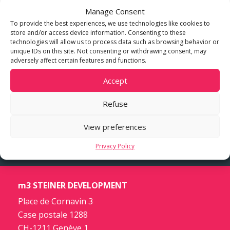
d’investissement, d’évaluation, de conseil en
Manage Consent
To provide the best experiences, we use technologies like cookies to
bâtiment et de gestion de projet, ainsi que des
store and/or access device information. Consenting to these
études de marché et des services aux
technologies will allow us to process data such as browsing behavior or
entreprises.
unique IDs on this site. Not consenting or withdrawing consent, may
adversely affect certain features and functions.
Le groupe dispose de partenaires clés en Suisse
Accept
proposant des plateformes multimodales
Refuse
industrielles avec de grandes capacités de
stockage.
View preferences
Privacy Policy
m3 STEINER DEVELOPMENT
Place de Cornavin 3
Case postale 1288
CH-1211 Genève 1