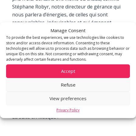
Stéphane Robyr, notre directeur de gérance qui
nous parlera d’énergies, de celles qui sont
renouvelables, inépuisables et qui émanent
principalement d’Hélios, notre soleil tout
Manage Consent
To provide the best experiences, we use technologies like cookies to
puissant. Nous aurons aussi l’opportunité
store and/or access device information. Consenting to these
d’entrer dans la bulle tonique de Jean-Pierre
technologies will allow us to process data such as browsing behavior or
Legras, responsable du service résidentiel chez
unique IDs on this site. Not consenting or withdrawing consent, may
adversely affect certain features and functions.
m3 et qui n’arrive jamais passé 7AM, barbe et
chemise impeccablement repassée. Pendant que
Accept
certains s’installent très tôt devant leur
Refuse
ordinateur d’autres sont déjà dans leur voiture,
partis en visite d’une villa avec un potentiel
View preferences
acheteur….”
Privacy Policy
La suite en kiosque !