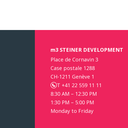
m3 STEINER DEVELOPMENT
Place de Cornavin 3
Case postale 1288
CH-1211 Genève 1
T +41 22 559 11 11
8:30 AM – 12:30 PM
1:30 PM – 5:00 PM
Monday to Friday