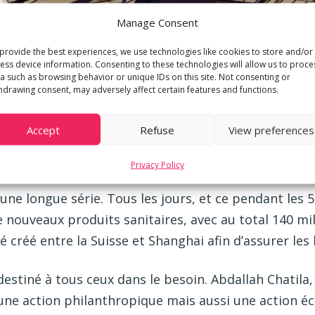
Manage Consent
provide the best experiences, we use technologies like cookies to store and/or
ess device information. Consenting to these technologies will allow us to proce
a such as browsing behavior or unique IDs on this site. Not consenting or
hdrawing consent, may adversely affect certain features and functions.
Accept
Refuse
View preferences
ent de m3 GROUPE, et Fabrice Eggly, Directeur Commun
e Genève le mardi 14 avril.
Privacy Policy
d’une longue série. Tous les jours, et ce pendant les
ouveaux produits sanitaires, avec au total 140 mi
é créé entre la Suisse et Shanghai afin d’assurer les l
 destiné à tous ceux dans le besoin. Abdallah Chati
u’une action philanthropique mais aussi une action é