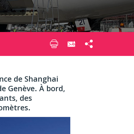
ance de Shanghai
 de Genève. À bord,
ants, des
momètres.