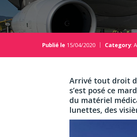
Publié le
15/04/2020
Category
:
A
Arrivé tout droit
s’est posé ce mard
du matériel médic
lunettes, des visi