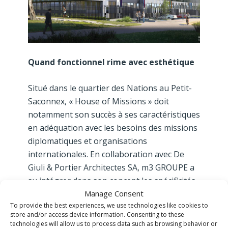
Quand fonctionnel rime avec esthétique
Situé dans le quartier des Nations au Petit-
Saconnex, « House of Missions » doit
notamment son succès à ses caractéristiques
en adéquation avec les besoins des missions
diplomatiques et organisations
internationales. En collaboration avec De
Giuli & Portier Architectes SA, m3 GROUPE a
su intégrer dans son concept les spécificités
Manage Consent
liées à l’accueil des missions diplomatiques,
To provide the best experiences, we use technologies like cookies to
notamment en ce qui concerne la séparation
store and/or access device information. Consenting to these
des espaces et la sécurité. L’esthétique du
technologies will allow us to process data such as browsing behavior or