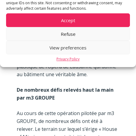
bâtiment a également bénéficié d’un soin
unique IDs on this site. Not consenting or withdrawing consent, may
adversely affect certain features and functions.
tout particulier grâce au travail de Patrick
DEVANTHERY, du bureau genevois
Accept
designlab-construction SA. L’architecte a
Refuse
choisi d’orner la façade de panneaux
alternant différents traitements d’aluminium
View preferences
qui changent de couleur au gré de la
luminosité. Un parti pris inspiré de la
Privacy Policy
plastique de l’Opéra de Lausanne qui donne
au bâtiment une véritable âme.
De nombreux défis relevés haut la main
par m3 GROUPE
Au cours de cette opération pilotée par m3
GROUPE, de nombreux défis ont été à
relever. Le terrain sur lequel s’érige « House