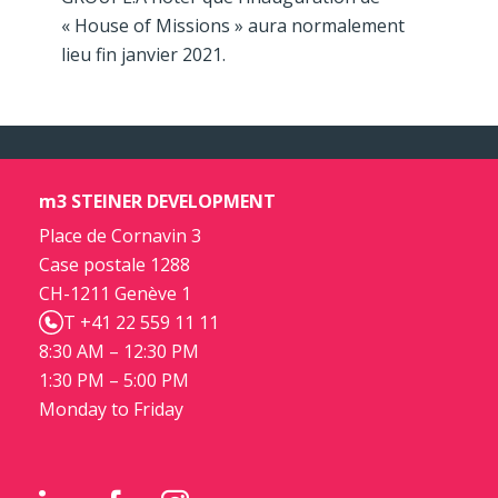
« House of Missions » aura normalement
lieu fin janvier 2021.
m3 STEINER DEVELOPMENT
Place de Cornavin 3
Case postale 1288
CH-1211 Genève 1
T +41 22 559 11 11
8:30 AM – 12:30 PM
1:30 PM – 5:00 PM
Monday to Friday