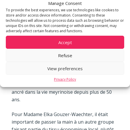
de consommer », explique Abdallah Chatila.
Manage Consent
To provide the best experiences, we use technologies like cookies to
store and/or access device information. Consenting to these
Grâce à son réseau et à la diversification de ses
technologies will allow us to process data such as browsing behavior or
activités, m3 GROUPE souhaite développer
unique IDs on this site. Not consenting or withdrawing consent, may
adversely affect certain features and functions.
Meyrin Centre et le moderniser, notamment en y
apportant plus de services et de valeur ajoutée
Accept
pour les clients, les commerçants et la commune.
Refuse
Ainsi, avec cette opération, m3 GROUPE
View preferences
démontre sa volonté de renforcer le lien social
entre les habitants et de donner un nouveau
Privacy Policy
souffle à ce carrefour de rencontres établi et
ancré dans la vie meyrinoise depuis plus de 50
ans.
Pour Madame Elka Gouzer-Waechter, il était
important de passer la main à un autre groupe
faisant partie du tissu économique local, plutôt