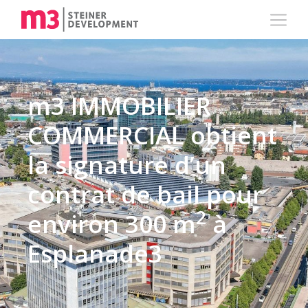
m3 IMMOBILIER
COMMERCIAL obtient
la signature d’un
contrat de bail pour
2
environ 300 m
à
Esplanade3