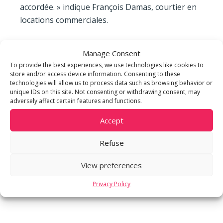
accordée. » indique François Damas, courtier en
locations commerciales.
La signature de ce nouveau bail confirme
Manage Consent
l’intérêt des locataires pour l’Esplanade de Pont-
To provide the best experiences, we use technologies like cookies to
Rouge, le nouveau business center de Genève.
store and/or access device information. Consenting to these
technologies will allow us to process data such as browsing behavior or
unique IDs on this site. Not consenting or withdrawing consent, may
Vous souhaitez vendre votre immeuble ou louer
adversely affect certain features and functions.
des surfaces commerciales ?
Accept
Contactez-nous :
immobilier-commercial@m-
3.com
Refuse
-> En savoir davantage sur m3 IMMOBILIER
View preferences
COMMERCIAL
Privacy Policy